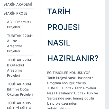
eTARİH AKADEMİ
TARIH
eTARİH PROJE
AB – Erasmus+
PROJESI
Projeleri
TÜBİTAK 2204-
NASIL
A Lise
Araştırma
Projeleri
HAZIRLANIR?
TÜBİTAK 2204-
B Ortaokul
Araştırma
EĞİTİMCİLER KONUŞUYOR:
Projeleri
Tarih Projesi Nasıl Hazırlanır?
Program Konuğu: Yakup
TÜBİTAK 4004
TUNCEL Tübitak Tarih Projeleri
Bilim ve Doğa
Nasıl Hazırlanır? Tübitak Türkiye
Okulları Projeleri
Sergisinde sergilenmiş ödüllü
TÜBİTAK 4005
bir proje üzerinden
EĞİTİCİ EĞİTİMİ
anlatılmaktadır.