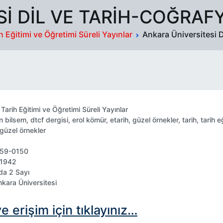
I DIL VE TARIH-COĞRAFY
h Eğitimi ve Öğretimi Süreli Yayınlar
Ankara Üniversitesi D
n
Tarih Eğitimi ve Öğretimi Süreli Yayınlar
en
bilsem
,
dtcf dergisi
,
erol kömür
,
etarih
,
güzel örnekler
,
tarih
,
tarih e
güzel örnekler
459-0150
 1942
lda 2 Sayı
nkara Üniversitesi
e erişim için tıklayınız…