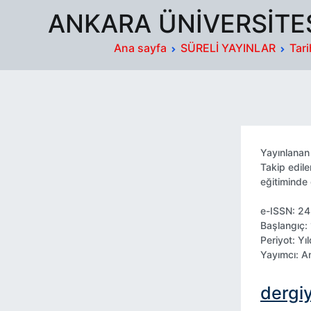
ANKARA ÜNIVERSITES
Ana sayfa
SÜRELİ YAYINLAR
Tari
Yayınlana
Takip edil
eğitiminde 
e-ISSN: 2
Başlangıç:
Periyot: Yı
Yayımcı: A
dergiy