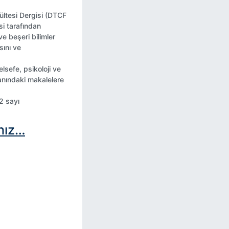
ültesi Dergisi (DTCF
i tarafından
ve beşeri bilimler
sını ve
elsefe, psikoloji ve
lanındaki makalelere
2 sayı
ınız…