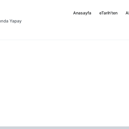
Anasayfa
eTarih’ten
A
rında Yapay