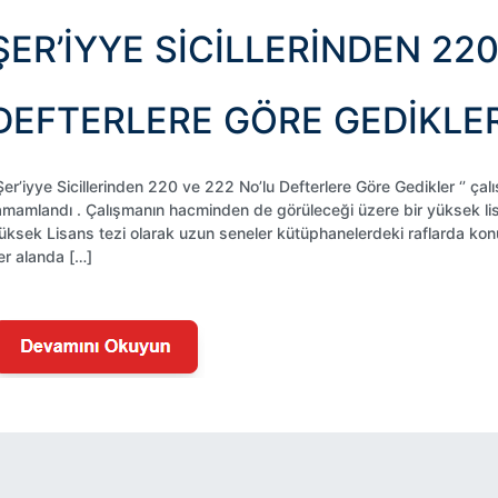
ŞER’İYYE SİCİLLERİNDEN 220
DEFTERLERE GÖRE GEDİKLE
’Şer’iyye Sicillerinden 220 ve 222 No’lu Defterlere Göre Gedikler ‘
amamlandı . Çalışmanın hacminden de görüleceği üzere bir yüksek lisan
üksek Lisans tezi olarak uzun seneler kütüphanelerdeki raflarda konu
er alanda […]