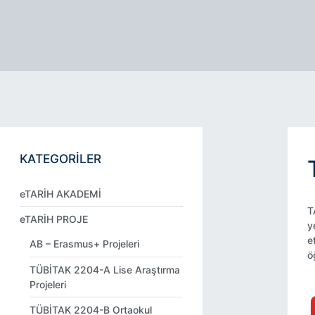
KATEGORİLER
eTARİH AKADEMİ
T
eTARİH PROJE
y
e
AB – Erasmus+ Projeleri
ö
TÜBİTAK 2204-A Lise Araştırma
Projeleri
TÜBİTAK 2204-B Ortaokul