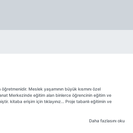
 öğretmenidir. Meslek yaşamının büyük kısmını özel
 Sanat Merkezinde eğitim alan binlerce öğrencinin eğitim ve
tir. kitaba erişim için tıklayınız… Proje tabanlı eğitimin ve
Daha fazlasını oku