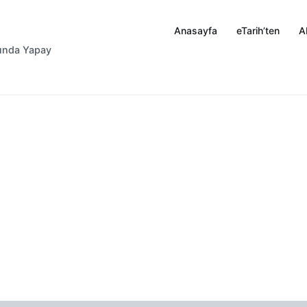
Anasayfa
eTarih’ten
A
rında Yapay