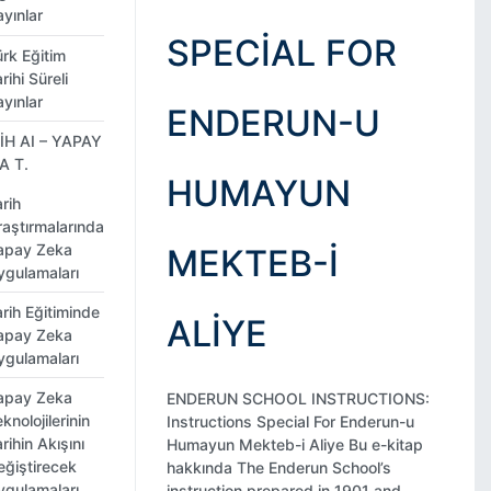
yınlar
SPECIAL FOR
ürk Eğitim
rihi Süreli
yınlar
ENDERUN-U
İH AI – YAPAY
A T.
HUMAYUN
rih
raştırmalarında
apay Zeka
MEKTEB-I
ygulamaları
rih Eğitiminde
ALIYE
apay Zeka
ygulamaları
apay Zeka
ENDERUN SCHOOL INSTRUCTIONS:
knolojilerinin
Instructions Special For Enderun-u
rihin Akışını
Humayun Mekteb-i Aliye Bu e-kitap
eğiştirecek
hakkında The Enderun School’s
ygulamaları
instruction prepared in 1901 and