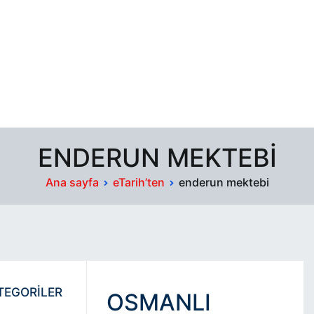
ENDERUN MEKTEBI
Ana sayfa
eTarih’ten
enderun mektebi
TEGORİLER
OSMANLI