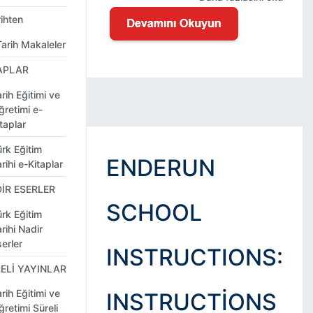
ihten
Tarih Makaleler
APLAR
rih Eğitimi ve
ğretimi e-
taplar
ürk Eğitim
ENDERUN
rihi e-Kitaplar
İR ESERLER
SCHOOL
ürk Eğitim
rihi Nadir
erler
INSTRUCTIONS:
ELİ YAYINLAR
rih Eğitimi ve
INSTRUCTIONS
retimi Süreli