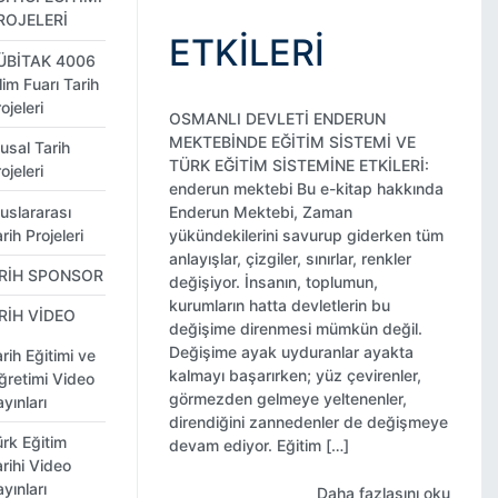
ROJELERİ
ETKİLERİ
ÜBİTAK 4006
lim Fuarı Tarih
ojeleri
OSMANLI DEVLETİ ENDERUN
MEKTEBİNDE EĞİTİM SİSTEMİ VE
usal Tarih
TÜRK EĞİTİM SİSTEMİNE ETKİLERİ:
ojeleri
enderun mektebi Bu e-kitap hakkında
uslararası
Enderun Mektebi, Zaman
rih Projeleri
yükündekilerini savurup giderken tüm
anlayışlar, çizgiler, sınırlar, renkler
RİH SPONSOR
değişiyor. İnsanın, toplumun,
kurumların hatta devletlerin bu
RİH VİDEO
değişime direnmesi mümkün değil.
Değişime ayak uyduranlar ayakta
rih Eğitimi ve
kalmayı başarırken; yüz çevirenler,
ğretimi Video
görmezden gelmeye yeltenenler,
yınları
direndiğini zannedenler de değişmeye
ürk Eğitim
devam ediyor. Eğitim […]
rihi Video
yınları
Daha fazlasını oku