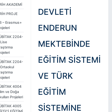
RİH AKADEMİ
DEVLETİ
RİH PROJE
B – Erasmus+
ENDERUN
ojeleri
ÜBİTAK 2204-
MEKTEBİNDE
 Lise
raştırma
ojeleri
EĞİTİM SİSTEMİ
ÜBİTAK 2204-
 Ortaokul
raştırma
VE TÜRK
ojeleri
ÜBİTAK 4004
EĞİTİM
ilim ve Doğa
ulları Projeleri
SİSTEMİNE
ÜBİTAK 4005
ĞİTİCİ EĞİTİMİ