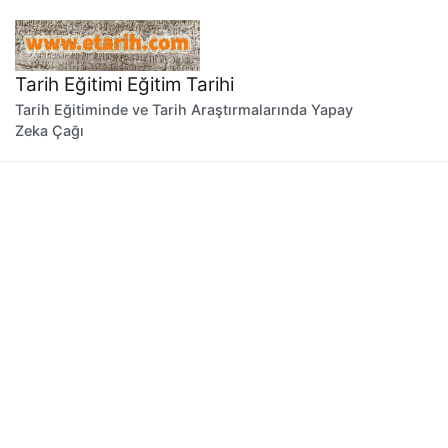
İçeriğe
geç
Tarih Eğitimi Eğitim Tarihi
Tarih Eğitiminde ve Tarih Araştırmalarında Yapay
Zeka Çağı