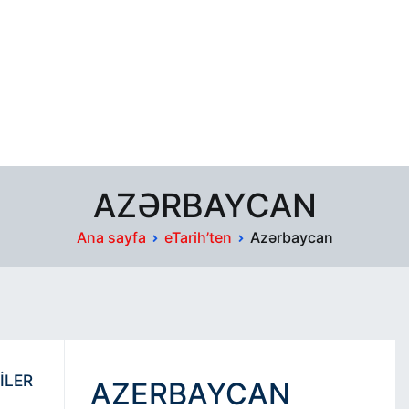
AZƏRBAYCAN
Ana sayfa
eTarih’ten
Azərbaycan
İLER
AZERBAYCAN