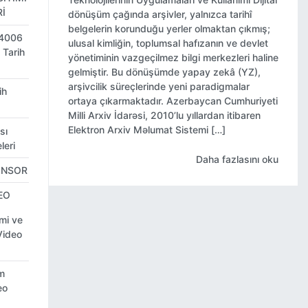
İ
dönüşüm çağında arşivler, yalnızca tarihî
belgelerin korunduğu yerler olmaktan çıkmış;
4006
ulusal kimliğin, toplumsal hafızanın ve devlet
 Tarih
yönetiminin vazgeçilmez bilgi merkezleri haline
gelmiştir. Bu dönüşümde yapay zekâ (YZ),
arşivcilik süreçlerinde yeni paradigmalar
ih
ortaya çıkarmaktadır. Azerbaycan Cumhuriyeti
Milli Arxiv İdarəsi, 2010’lu yıllardan itibaren
Elektron Arxiv Məlumat Sistemi […]
sı
leri
Daha fazlasını oku
ONSOR
EO
imi ve
Video
im
eo