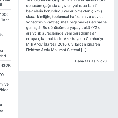
İ
dönüşüm çağında arşivler, yalnızca tarihî
belgelerin korunduğu yerler olmaktan çıkmış;
4006
ulusal kimliğin, toplumsal hafızanın ve devlet
 Tarih
yönetiminin vazgeçilmez bilgi merkezleri haline
gelmiştir. Bu dönüşümde yapay zekâ (YZ),
arşivcilik süreçlerinde yeni paradigmalar
ih
ortaya çıkarmaktadır. Azerbaycan Cumhuriyeti
Milli Arxiv İdarəsi, 2010’lu yıllardan itibaren
Elektron Arxiv Məlumat Sistemi […]
sı
leri
Daha fazlasını oku
ONSOR
EO
imi ve
Video
im
eo