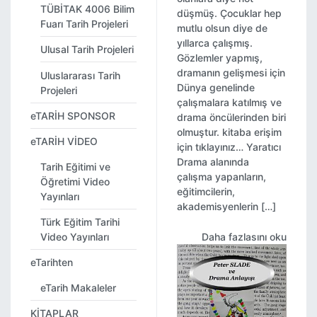
TÜBİTAK 4006 Bilim
düşmüş. Çocuklar hep
Fuarı Tarih Projeleri
mutlu olsun diye de
yıllarca çalışmış.
Ulusal Tarih Projeleri
Gözlemler yapmış,
dramanın gelişmesi için
Uluslararası Tarih
Dünya genelinde
Projeleri
çalışmalara katılmış ve
eTARİH SPONSOR
drama öncülerinden biri
olmuştur. kitaba erişim
eTARİH VİDEO
için tıklayınız… Yaratıcı
Drama alanında
Tarih Eğitimi ve
çalışma yapanların,
Öğretimi Video
eğitimcilerin,
Yayınları
akademisyenlerin […]
Türk Eğitim Tarihi
Video Yayınları
Daha fazlasını oku
eTarihten
eTarih Makaleler
KİTAPLAR