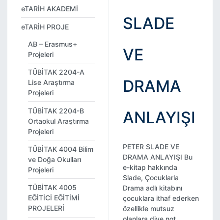
eTARİH AKADEMİ
SLADE
eTARİH PROJE
AB – Erasmus+
VE
Projeleri
TÜBİTAK 2204-A
DRAMA
Lise Araştırma
Projeleri
TÜBİTAK 2204-B
ANLAYIŞI
Ortaokul Araştırma
Projeleri
PETER SLADE VE
TÜBİTAK 4004 Bilim
DRAMA ANLAYIŞI Bu
ve Doğa Okulları
e-kitap hakkında
Projeleri
Slade, Çocuklarla
TÜBİTAK 4005
Drama adlı kitabını
EĞİTİCİ EĞİTİMİ
çocuklara ithaf ederken
PROJELERİ
özellikle mutsuz
olanlara diye not