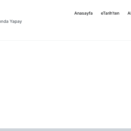
Anasayfa
eTarih’ten
A
rında Yapay