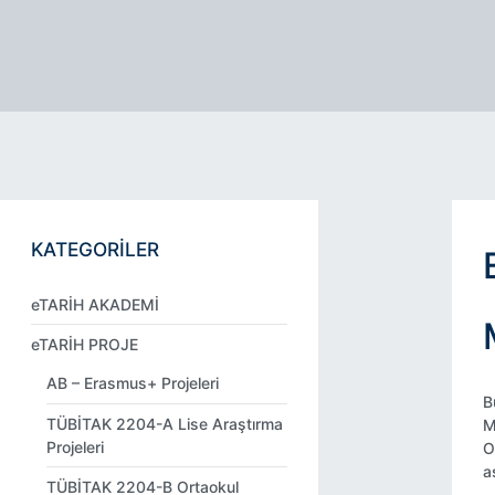
KATEGORİLER
eTARİH AKADEMİ
eTARİH PROJE
AB – Erasmus+ Projeleri
B
TÜBİTAK 2204-A Lise Araştırma
M
Projeleri
O
a
TÜBİTAK 2204-B Ortaokul