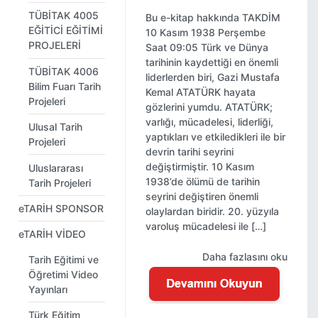
TÜBİTAK 4005
Bu e-kitap hakkında TAKDİM
EĞİTİCİ EĞİTİMİ
10 Kasım 1938 Perşembe
PROJELERİ
Saat 09:05 Türk ve Dünya
tarihinin kaydettiği en önemli
TÜBİTAK 4006
liderlerden biri, Gazi Mustafa
Bilim Fuarı Tarih
Kemal ATATÜRK hayata
Projeleri
gözlerini yumdu. ATATÜRK;
varlığı, mücadelesi, liderliği,
Ulusal Tarih
yaptıkları ve etkiledikleri ile bir
Projeleri
devrin tarihi seyrini
değiştirmiştir. 10 Kasım
Uluslararası
1938’de ölümü de tarihin
Tarih Projeleri
seyrini değiştiren önemli
eTARİH SPONSOR
olaylardan biridir. 20. yüzyıla
varoluş mücadelesi ile […]
eTARİH VİDEO
Daha fazlasını oku
Tarih Eğitimi ve
Öğretimi Video
Yayınları
Türk Eğitim