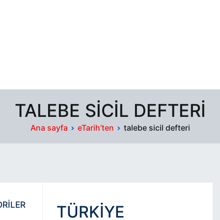
TALEBE SICIL DEFTERI
Ana sayfa
eTarih’ten
talebe sicil defteri
RİLER
TÜRKIYE