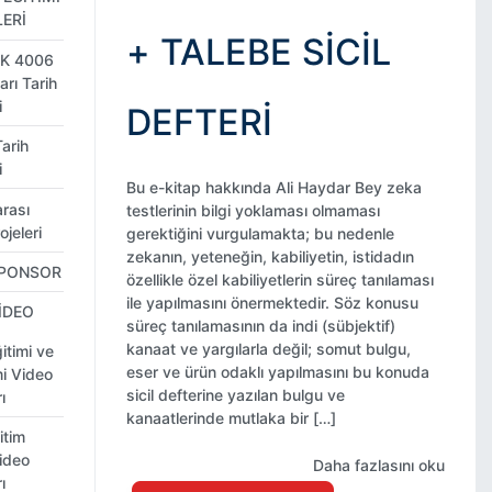
ERİ
+ TALEBE SICIL
K 4006
arı Tarih
i
DEFTERI
Tarih
i
Bu e-kitap hakkında Ali Haydar Bey zeka
arası
testlerinin bilgi yoklaması olmaması
ojeleri
gerektiğini vurgulamakta; bu nedenle
zekanın, yeteneğin, kabiliyetin, istidadın
SPONSOR
özellikle özel kabiliyetlerin süreç tanılaması
ile yapılmasını önermektedir. Söz konusu
İDEO
süreç tanılamasının da indi (sübjektif)
kanaat ve yargılarla değil; somut bulgu,
itimi ve
eser ve ürün odaklı yapılmasını bu konuda
i Video
sicil defterine yazılan bulgu ve
ı
kanaatlerinde mutlaka bir […]
itim
Video
Daha fazlasını oku
ı