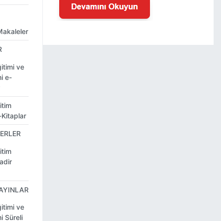
Makaleler
R
itimi ve
i e-
itim
-Kitaplar
SERLER
itim
adir
YAYINLAR
itimi ve
i Süreli