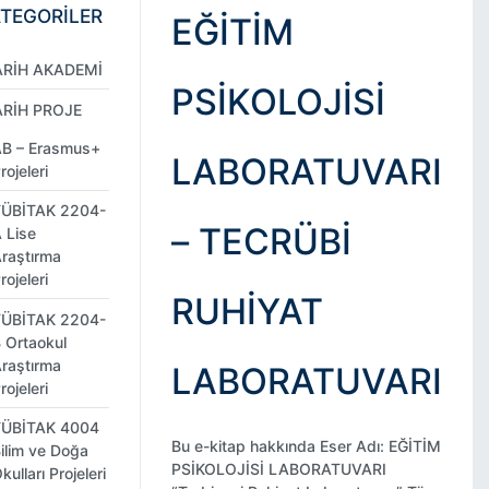
TEGORİLER
EĞİTİM
ARİH AKADEMİ
PSİKOLOJİSİ
ARİH PROJE
B – Erasmus+
LABORATUVARI
rojeleri
TÜBİTAK 2204-
– TECRÜBI
 Lise
raştırma
rojeleri
RUHIYAT
TÜBİTAK 2204-
 Ortaokul
raştırma
LABORATUVARI
rojeleri
TÜBİTAK 4004
Bu e-kitap hakkında Eser Adı: EĞİTİM
ilim ve Doğa
PSİKOLOJİSİ LABORATUVARI
kulları Projeleri