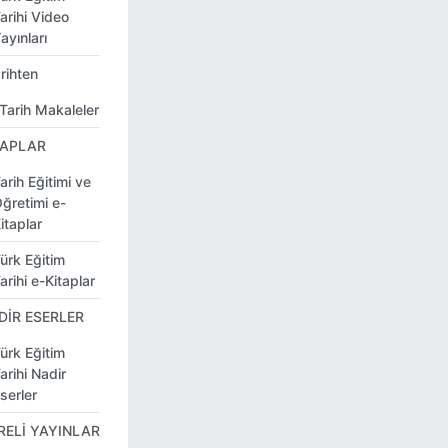
arihi Video
ayınları
rihten
Tarih Makaleler
TAPLAR
arih Eğitimi ve
ğretimi e-
itaplar
ürk Eğitim
arihi e-Kitaplar
DİR ESERLER
ürk Eğitim
arihi Nadir
serler
RELİ YAYINLAR