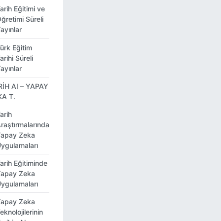
arih Eğitimi ve
ğretimi Süreli
ayınlar
ürk Eğitim
arihi Süreli
ayınlar
RİH AI – YAPAY
KA T.
arih
raştırmalarında
apay Zeka
ygulamaları
arih Eğitiminde
apay Zeka
ygulamaları
apay Zeka
eknolojilerinin