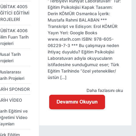
“Terbiyevi Ruhiyat Laboratuvarı” Tür:
TÜBİTAK 4005
Eğitim Psikolojisi Kapak Tasarım:
ĞİTİCİ EĞİTİMİ
Derin KÖMÜR Osmanlıca İçerik:
PROJELERİ
Mustafa Rahmi BALABAN ***
Transkript ve Edisyon: Erol KÖMÜR
TÜBİTAK 4006
Yayın Yeri: Google Books
ilim Fuarı Tarih
www.etarih.com ISBN: 978-605-
rojeleri
06229-7-3 *** Bu çalışmaya neden
ihtiyaç duyuldu? Eğitim Psikolojisi
lusal Tarih
Laboratuvarı adıyla okuyucuların
rojeleri
istifadesine sunduğumuz eser; Türk
Eğitim Tarihinde “özel yetenekliler/
luslararası
üstün […]
arih Projeleri
ARİH SPONSOR
Daha fazlasını oku
ARİH VİDEO
arih Eğitimi ve
ğretimi Video
ayınları
ürk Eğitim