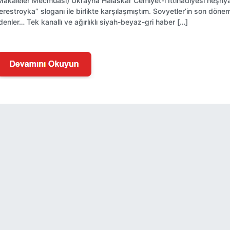
Makaleler Mecmuası) Ukrayna Halaskar Cemiyet-i İttihadiyesi neşriyat
erestroyka” sloganı ile birlikte karşılaşmıştım. Sovyetler’in son döne
denler… Tek kanallı ve ağırlıklı siyah-beyaz-gri haber […]