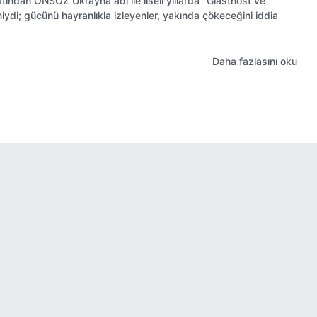
ından ÖNSÖZ Ukrayna adı ile liseli yıllarda “Glastnost ve
miydi; gücünü hayranlıkla izleyenler, yakında çökeceğini iddia
Daha fazlasını oku