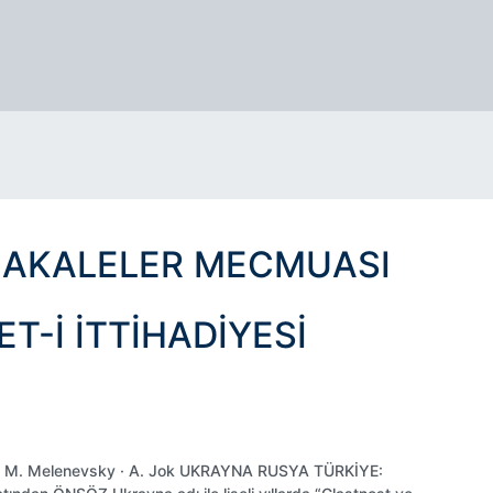
MAKALELER MECMUASI
-I İTTIHADIYESI
ko · M. Melenevsky · A. Jok UKRAYNA RUSYA TÜRKİYE: