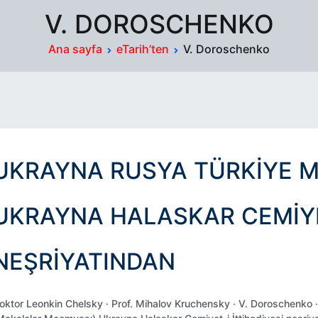
V. DOROSCHENKO
Ana sayfa
eTarih’ten
V. Doroschenko
UKRAYNA RUSYA TÜRKİYE 
UKRAYNA HALASKAR CEMIYET
NEŞRIYATINDAN
oktor Leonkin Chelsky · Prof. Mihalov Kruchensky · V. Doroschen