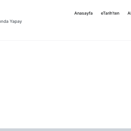
Anasayfa
eTarih’ten
A
rında Yapay