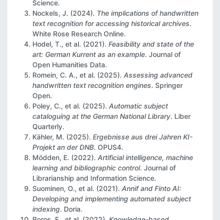
Science.
Nockels, J. (2024).
The implications of handwritten
text recognition for accessing historical archives
.
White Rose Research Online.
Hodel, T., et al. (2021).
Feasibility and state of the
art: German Kurrent as an example
. Journal of
Open Humanities Data.
Romein, C. A., et al. (2025).
Assessing advanced
handwritten text recognition engines
. Springer
Open.
Poley, C., et al. (2025).
Automatic subject
cataloguing at the German National Library
. Liber
Quarterly.
Kähler, M. (2025).
Ergebnisse aus drei Jahren KI-
Projekt an der DNB
. OPUS4.
Mödden, E. (2022).
Artificial intelligence, machine
learning and bibliographic control
. Journal of
Librarianship and Information Science.
Suominen, O., et al. (2021).
Annif and Finto AI:
Developing and implementing automated subject
indexing
. Doria.
Boros, E., et al. (2022).
Knowledge-based