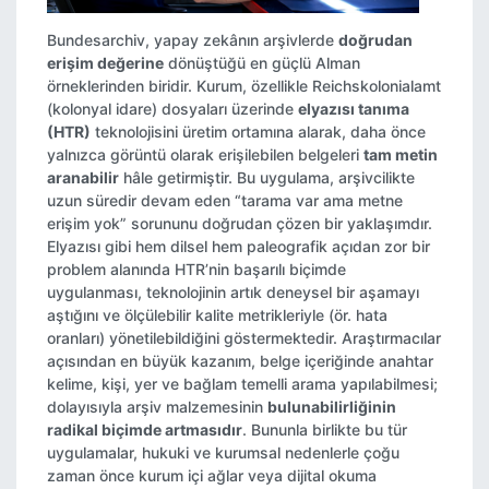
Bundesarchiv, yapay zekânın arşivlerde
doğrudan
erişim değerine
dönüştüğü en güçlü Alman
örneklerinden biridir. Kurum, özellikle Reichskolonialamt
(kolonyal idare) dosyaları üzerinde
elyazısı tanıma
(HTR)
teknolojisini üretim ortamına alarak, daha önce
yalnızca görüntü olarak erişilebilen belgeleri
tam metin
aranabilir
hâle getirmiştir. Bu uygulama, arşivcilikte
uzun süredir devam eden “tarama var ama metne
erişim yok” sorununu doğrudan çözen bir yaklaşımdır.
Elyazısı gibi hem dilsel hem paleografik açıdan zor bir
problem alanında HTR’nin başarılı biçimde
uygulanması, teknolojinin artık deneysel bir aşamayı
aştığını ve ölçülebilir kalite metrikleriyle (ör. hata
oranları) yönetilebildiğini göstermektedir. Araştırmacılar
açısından en büyük kazanım, belge içeriğinde anahtar
kelime, kişi, yer ve bağlam temelli arama yapılabilmesi;
dolayısıyla arşiv malzemesinin
bulunabilirliğinin
radikal biçimde artmasıdır
. Bununla birlikte bu tür
uygulamalar, hukuki ve kurumsal nedenlerle çoğu
zaman önce kurum içi ağlar veya dijital okuma