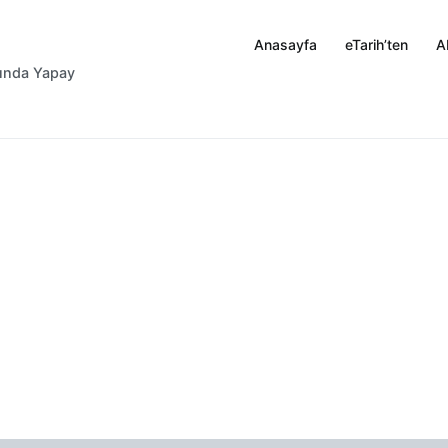
Anasayfa
eTarih’ten
A
rında Yapay