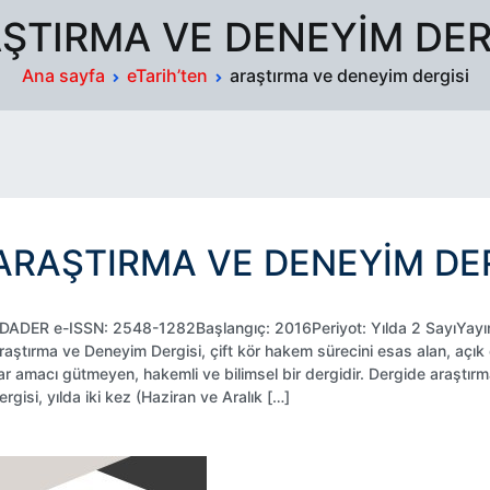
ŞTIRMA VE DENEYIM DER
Ana sayfa
eTarih’ten
araştırma ve deneyim dergisi
ARAŞTIRMA VE DENEYIM DER
DADER e-ISSN: 2548-1282Başlangıç: 2016Periyot: Yılda 2 SayıYayım
raştırma ve Deneyim Dergisi, çift kör hakem sürecini esas alan, açık 
ar amacı gütmeyen, hakemli ve bilimsel bir dergidir. Dergide araştır
ergisi, yılda iki kez (Haziran ve Aralık […]