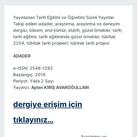
Yayınlanan
Tarih Eğitimi ve Öğretimi Süreli Yayınlar
Takip edilen
adader
,
araştırma
,
araştırma ve deneyim
dergisi
,
bilsem
,
erol kömür
,
etarih
,
güzel örnekler
,
tarih
,
tarih eğitimi
,
tarih eğitiminde güzel örnekler
,
tübitak
2204
,
tübitak tarih projeleri
,
tübitak tarih projesi
ADADER
e-ISSN: 2548-1282
Başlangıç: 2016
Periyot: Yılda 2 Sayı
Yayımcı:
Ayten KİRİŞ AVAROĞULLARI
dergiye erişim için
tıklayınız…
Araştırma ve