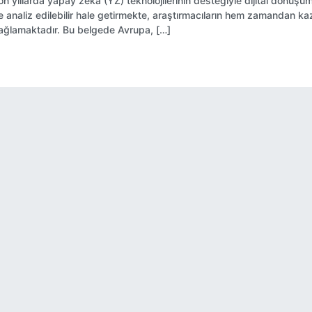
on yıllarda yapay zekâ (YZ) teknolojilerinin desteğiyle dijital dönüşüm 
e analiz edilebilir hale getirmekte, araştırmacıların hem zamandan 
ağlamaktadır. Bu belgede Avrupa, […]