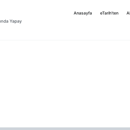
Anasayfa
eTarih’ten
A
rında Yapay