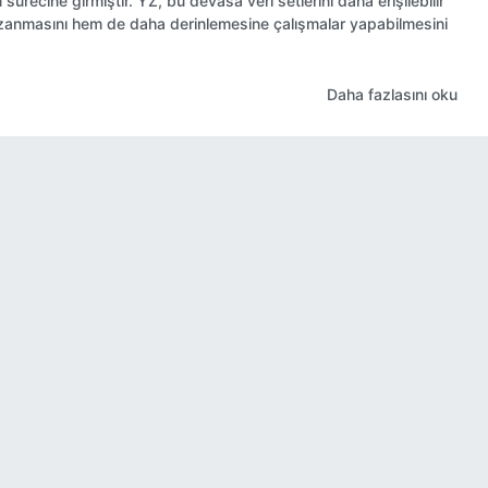
sürecine girmiştir. YZ, bu devasa veri setlerini daha erişilebilir
kazanmasını hem de daha derinlemesine çalışmalar yapabilmesini
Daha fazlasını oku