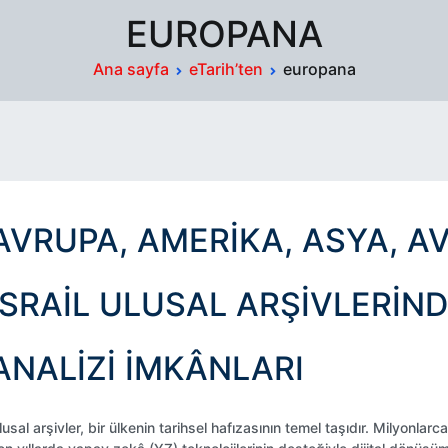
EUROPANA
Ana sayfa
eTarih’ten
europana
AVRUPA, AMERIKA, ASYA, A
İSRAIL ULUSAL ARŞIVLERIND
ANALIZI İMKÂNLARI
lusal arşivler, bir ülkenin tarihsel hafızasının temel taşıdır. Milyonlar