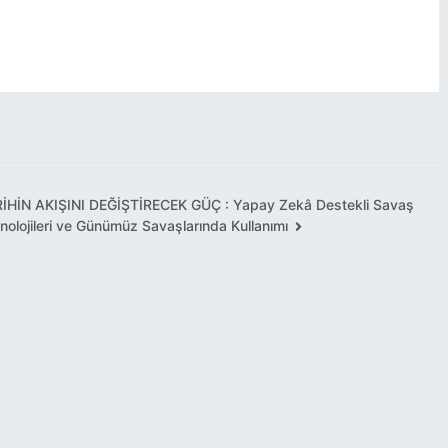
ŞER'İYYE SİCİLLERİNDEN 220
YETENEKLİLERDE
VE 222 NO'LU DEFTERLERE
ENDERUN MEKTEBİ
K EĞİTİM ODASI
GÖRE GEDİKLER
BELGELER
İHİN AKIŞINI DEĞİŞTİRECEK GÜÇ : Yapay Zekâ Destekli Savaş
nolojileri ve Günümüz Savaşlarında Kullanımı