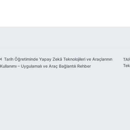
ANILARI: Ben EŞREF SENCER
KUŞÇUBAŞI - Otobiyografi,
Prof. Dr. Fahreddin Kerim
ÖZEL 
Teşkilat-ı Mahsusa Neydi?
Gökay ve Zeka Araştırmaları
DESTE
Tarih Öğretiminde Yapay Zekâ Teknolojileri ve Araçlarının
TAR
Yazı
Tek
Kullanımı – Uygulamalı ve Araç Bağlantılı Rehber
gezinmesi