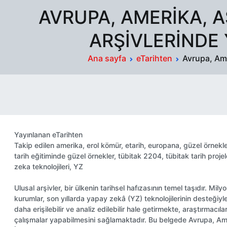
AVRUPA, AMERIKA, A
ARŞIVLERINDE 
Ana sayfa
eTarihten
Avrupa, Ame
Yayınlanan
eTarihten
Takip edilen
amerika
,
erol kömür
,
etarih
,
europana
,
güzel örnekle
tarih eğitiminde güzel örnekler
,
tübitak 2204
,
tübitak tarih projel
zeka teknolojileri
,
YZ
Ulusal arşivler, bir ülkenin tarihsel hafızasının temel taşıdır. Mil
kurumlar, son yıllarda yapay zekâ (YZ) teknolojilerinin desteğiyle
daha erişilebilir ve analiz edilebilir hale getirmekte, araştır
çalışmalar yapabilmesini sağlamaktadır. Bu belgede Avrupa, Am