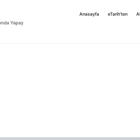
Anasayfa
eTarih’ten
A
rında Yapay