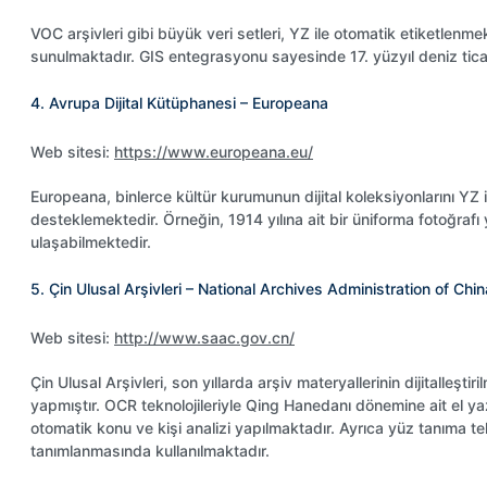
VOC arşivleri gibi büyük veri setleri, YZ ile otomatik etiketlenmekt
sunulmaktadır. GIS entegrasyonu sayesinde 17. yüzyıl deniz ticare
4. Avrupa Dijital Kütüphanesi – Europeana
Web sitesi:
https://www.europeana.eu/
Europeana, binlerce kültür kurumunun dijital koleksiyonlarını YZ il
desteklemektedir. Örneğin, 1914 yılına ait bir üniforma fotoğrafı
ulaşabilmektedir.
5. Çin Ulusal Arşivleri – National Archives Administration of Chin
Web sitesi:
http://www.saac.gov.cn/
Çin Ulusal Arşivleri, son yıllarda arşiv materyallerinin dijitalleş
yapmıştır. OCR teknolojileriyle Qing Hanedanı dönemine ait el y
otomatik konu ve kişi analizi yapılmaktadır. Ayrıca yüz tanıma tekno
tanımlanmasında kullanılmaktadır.