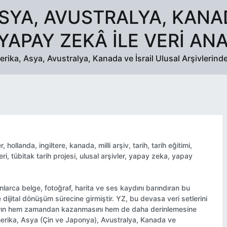
SYA, AVUSTRALYA, KANA
YAPAY ZEKÂ ILE VERI ANA
rika, Asya, Avustralya, Kanada ve İsrail Ulusal Arşivlerinde 
r
,
hollanda
,
ingiltere
,
kanada
,
milli arşiv
,
tarih
,
tarih eğitimi
,
eri
,
tübitak tarih projesi
,
ulusal arşivler
,
yapay zeka
,
yapay
yonlarca belge, fotoğraf, harita ve ses kaydını barındıran bu
 dijital dönüşüm sürecine girmiştir. YZ, bu devasa veri setlerini
macıların hem zamandan kazanmasını hem de daha derinlemesine
erika, Asya (Çin ve Japonya), Avustralya, Kanada ve