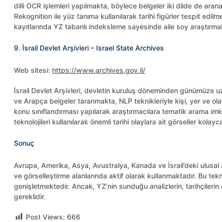
dilli OCR işlemleri yapılmakta, böylece belgeler iki dilde de aran
Rekognition ile yüz tanıma kullanılarak tarihi figürler tespit edilm
kayıtlarında YZ tabanlı indeksleme sayesinde aile soy araştırmala
9. İsrail Devlet Arşivleri – Israel State Archives
Web sitesi:
https://www.archives.gov.il/
İsrail Devlet Arşivleri, devletin kuruluş döneminden günümüze uz
ve Arapça belgeler taranmakta, NLP teknikleriyle kişi, yer ve ola
konu sınıflandırması yapılarak araştırmacılara tematik arama im
teknolojileri kullanılarak önemli tarihi olaylara ait görseller kolayca
Sonuç
Avrupa, Amerika, Asya, Avustralya, Kanada ve İsrail’deki ulusal arş
ve görselleştirme alanlarında aktif olarak kullanmaktadır. Bu tekn
genişletmektedir. Ancak, YZ’nin sunduğu analizlerin, tarihçilerin
gereklidir.
Post Views:
666
KUŞÇUBAŞI EŞREF’İN