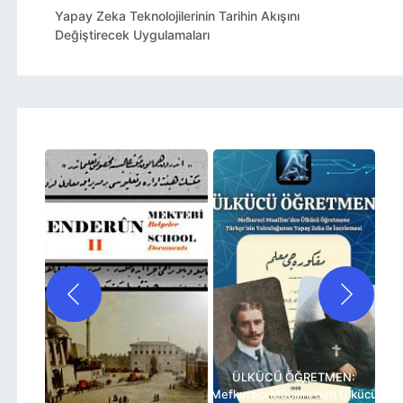
Yapay Zeka Teknolojilerinin Tarihin Akışını
Değiştirecek Uygulamaları
ÜLKÜCÜ ÖĞRETMEN:
Mefkureci Muallim'den Ülkücü
TÜRKİYE'NİN TEST USULÜ