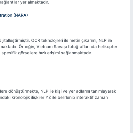
bağlantılar yer almaktadır.
stration (NARA)
ŞER'İYYE SİCİLLERİNDEN 220
YETENEKLİLERDE
VE 222 NO'LU DEFTERLERE
ENDERUN MEKTEBİ
talleştirmiştir. OCR teknolojileri ile metin çıkarımı, NLP ile
K EĞİTİM ODASI
GÖRE GEDİKLER
BELGELER
lmaktadır. Örneğin, Vietnam Savaşı fotoğraflarında helikopter
 spesifik görsellere hızlı erişimi sağlanmaktadır.
nlere dönüştürmekte, NLP ile kişi ve yer adlarını tanımlayarak
aki kronolojik ilişkiler YZ ile belirlenip interaktif zaman