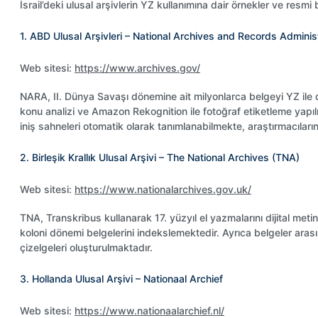
İsrail’deki ulusal arşivlerin YZ kullanımına dair örnekler ve resmi 
1. ABD Ulusal Arşivleri – National Archives and Records Admini
Web sitesi:
https://www.archives.gov/
KUŞÇUBAŞI EŞREF’İN
ANILARI: Ben EŞREF SENCER
KUŞÇUBAŞI - Otobiyografi,
Prof. Dr. Fahreddin Kerim
ÖZEL 
NARA, II. Dünya Savaşı dönemine ait milyonlarca belgeyi YZ ile diji
Teşkilat-ı Mahsusa Neydi?
Gökay ve Zeka Araştırmaları
DESTE
konu analizi ve Amazon Rekognition ile fotoğraf etiketleme yapı
iniş sahneleri otomatik olarak tanımlanabilmekte, araştırmacıların
2. Birleşik Krallık Ulusal Arşivi – The National Archives (TNA)
Web sitesi:
https://www.nationalarchives.gov.uk/
TNA, Transkribus kullanarak 17. yüzyıl el yazmalarını dijital meti
koloni dönemi belgelerini indekslemektedir. Ayrıca belgeler arasınd
çizelgeleri oluşturulmaktadır.
3. Hollanda Ulusal Arşivi – Nationaal Archief
Web sitesi:
https://www.nationaalarchief.nl/