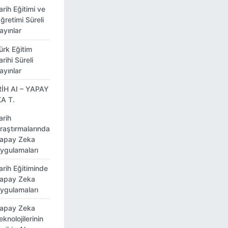
arih Eğitimi ve
ğretimi Süreli
ayınlar
ürk Eğitim
arihi Süreli
ayınlar
İH AI – YAPAY
A T.
arih
raştırmalarında
apay Zeka
ygulamaları
arih Eğitiminde
apay Zeka
ygulamaları
apay Zeka
eknolojilerinin