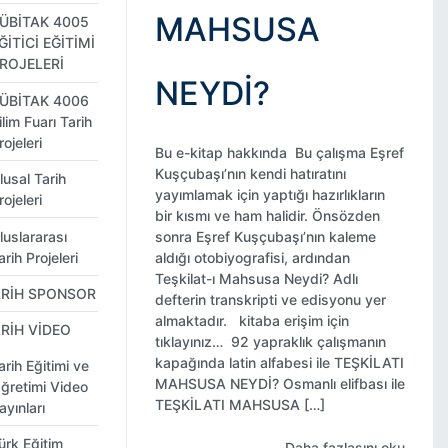
MAHSUSA
ÜBİTAK 4005
ĞİTİCİ EĞİTİMİ
ROJELERİ
NEYDI?
ÜBİTAK 4006
ilim Fuarı Tarih
rojeleri
Bu e-kitap hakkında Bu çalışma Eşref
Kuşçubaşı’nın kendi hatıratını
lusal Tarih
yayımlamak için yaptığı hazırlıkların
rojeleri
bir kısmı ve ham halidir. Önsözden
luslararası
sonra Eşref Kuşçubaşı’nın kaleme
arih Projeleri
aldığı otobiyografisi, ardından
Teşkilat-ı Mahsusa Neydi? Adlı
ARİH SPONSOR
defterin transkripti ve edisyonu yer
almaktadır. kitaba erişim için
RİH VİDEO
tıklayınız… 92 yapraklık çalışmanın
kapağında latin alfabesi ile TEŞKİLATI
arih Eğitimi ve
MAHSUSA NEYDİ? Osmanlı elifbası ile
ğretimi Video
TEŞKİLATI MAHSUSA […]
ayınları
ürk Eğitim
Daha fazlasını oku