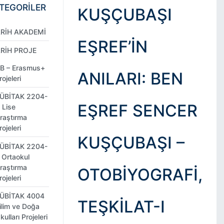
TEGORİLER
KUŞÇUBAŞI
ARİH AKADEMİ
EŞREF’İN
ARİH PROJE
B – Erasmus+
ANILARI: BEN
rojeleri
ÜBİTAK 2204-
EŞREF SENCER
 Lise
raştırma
rojeleri
KUŞÇUBAŞI –
ÜBİTAK 2204-
 Ortaokul
raştırma
OTOBIYOGRAFI,
rojeleri
ÜBİTAK 4004
TEŞKILAT-I
ilim ve Doğa
kulları Projeleri