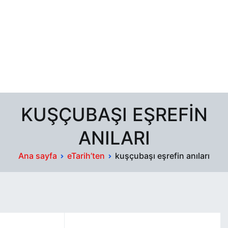
KUŞÇUBAŞI EŞREFIN
ANILARI
Ana sayfa
eTarih’ten
kuşçubaşı eşrefin anıları