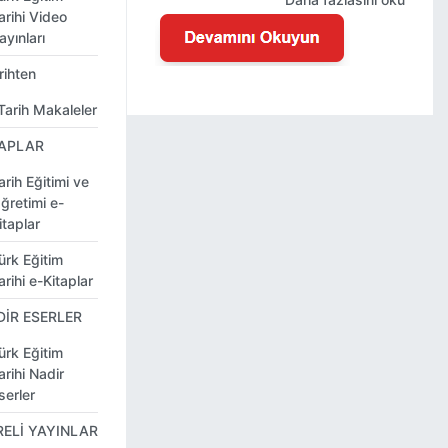
arihi Video
ayınları
rihten
Tarih Makaleler
TAPLAR
arih Eğitimi ve
ğretimi e-
itaplar
ürk Eğitim
arihi e-Kitaplar
DİR ESERLER
ürk Eğitim
arihi Nadir
serler
RELİ YAYINLAR