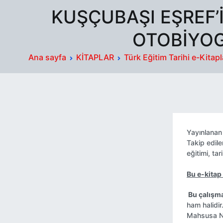
KUŞÇUBAŞI EŞREF’
OTOBIYOG
Ana sayfa
KİTAPLAR
Türk Eğitim Tarihi e-Kitapl
Yayınlana
Takip edil
eğitimi
,
tar
Bu e-kitap
Bu çalışma
ham halidir
Mahsusa Ney