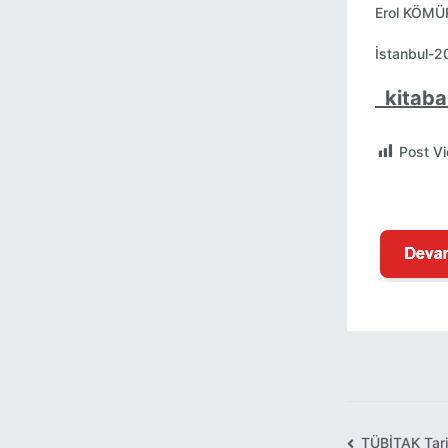
Erol KÖMÜ
İstanbul-
kitaba 
Post V
TÜBİTAK Tarih
Yazı