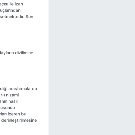
çısı ile izah
nuçlarından
hsetmektedir. Son
ayların dizilimine
diği araştırmalarda
r-ı nizami
nın nasıl
 düşünüp
ları içeren bu
 derinleştirilmesine