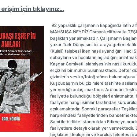
erişim için tıklayınız…
92 yapraklık çalışmanın kapağında latin al
MAHSUSA NEYDİ? Osmanlı elifbası ile T
başlıkları yer almaktadır. Çalışmanın Başl
yazar Türk Dünyasını bir araya getirmek fikr
(Kuleli) talebesi iken nasıl uyandığını Hacı S
subayların ve hocaların aşıladığını anlatma
Kaşgar Cemiyeti İslamiyesi’nin nasıl kurul
el çizimi bir mühür bulunmaktadır. Defter dü
çizimlerin vesika/fotoğrafının bulunduğunu 
Kuşçubaşı’nın bu çizimlere tashihte asıllarını
yer verdiği anlaşılmaktadır. Ardından Teşki
faaliyette bulunduğu bölgeleri anlatmakta, 
faaliyetin hangi isimler tarafından sürdürü
açıklamaktadır. Sonraki paragraflar Teşkilat
harplerindeki faaliyetlerinden bahsetmekted
Sami ile birlikte İstanbul’dan Edirne’ye ora
faaliyetlere detaylı olarak yer vermektedir
teşkilatın ideolojisini ve kuruluş felsefesini