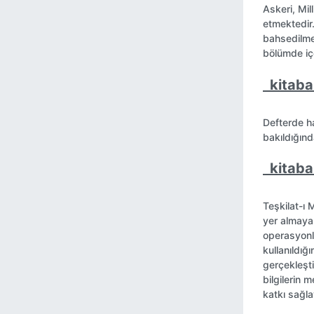
Askeri, Mill
etmektedir.
bahsedilme
bölümde içe
kitaba 
Defterde ha
bakıldığın
kitaba 
Teşkilat-ı 
yer almayan
operasyonla
kullanıldığ
gerçekleşti
bilgilerin 
katkı sağla