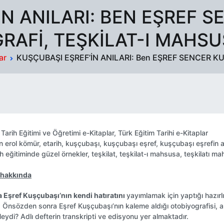
İN ANILARI: BEN EŞREF S
RAFI, TEŞKILAT-I MAHSU
ar
KUŞÇUBAŞI EŞREF’İN ANILARI: Ben EŞREF SENCER KUŞÇ
n
Tarih Eğitimi ve Öğretimi e-Kitaplar
,
Türk Eğitim Tarihi e-Kitaplar
en
erol kömür
,
etarih
,
kuşçubaşı
,
kuşçubaşı eşref
,
kuşçubaşı eşrefin an
ih eğitiminde güzel örnekler
,
teşkilat
,
teşkilat-ı mahsusa
,
teşkilatı m
 hakkında
 Eşref Kuşçubaşı’nın kendi hatıratını
yayımlamak için yaptığı hazırlı
. Önsözden sonra Eşref Kuşçubaşı’nın kaleme aldığı otobiyografisi, a
di? Adlı defterin transkripti ve edisyonu yer almaktadır.