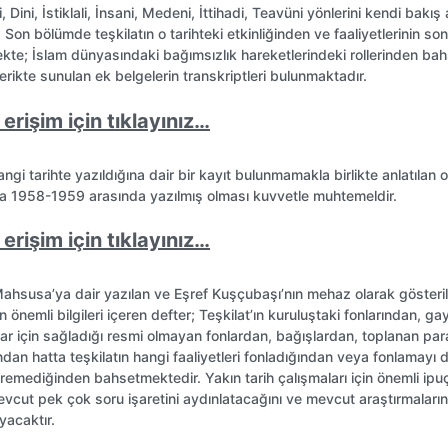
i, Dini, İstiklali, İnsani, Medeni, İttihadi, Teavüni yönlerini kendi bakış a
 Son bölümde teşkilatın o tarihteki etkinliğinden ve faaliyetlerinin so
kte; İslam dünyasındaki bağımsızlık hareketlerindeki rollerinden ba
rikte sunulan ek belgelerin transkriptleri bulunmaktadır.
erişim için tıklayınız…
ngi tarihte yazıldığına dair bir kayıt bulunmamakla birlikte anlatılan ol
da 1958-1959 arasında yazılmış olması kuvvetle muhtemeldir.
erişim için tıklayınız…
Mahsusa’ya dair yazılan ve Eşref Kuşçubaşı’nın mehaz olarak gösteril
 önemli bilgileri içeren defter; Teşkilat’ın kuruluştaki fonlarından, gay
r için sağladığı resmi olmayan fonlardan, bağışlardan, toplanan para
ından hatta teşkilatın hangi faaliyetleri fonladığından veya fonlamayı
remediğinden bahsetmektedir. Yakın tarih çalışmaları için önemli ipuç
mevcut pek çok soru işaretini aydınlatacağını ve mevcut araştırmaların
yacaktır.