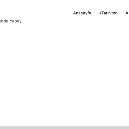
Anasayfa
eTarih’ten
A
rında Yapay