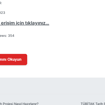
R
2023
erişim için tıklayınız…
iews:
354
 Projesi Nasıl Hazırlanır?
TÜBİTAK Tarih Pr