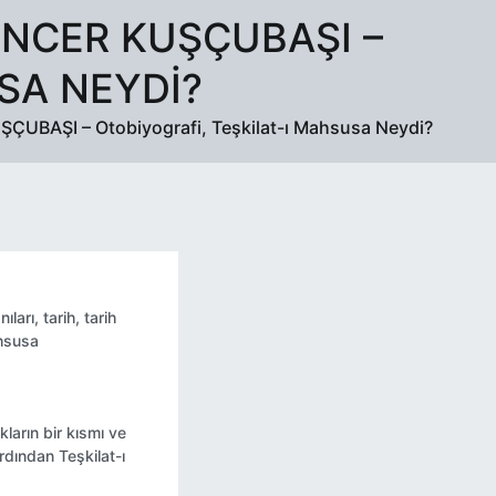
ENCER KUŞÇUBAŞI –
SA NEYDI?
UBAŞI – Otobiyografi, Teşkilat-ı Mahsusa Neydi?
ıları
,
tarih
,
tarih
ahsusa
kların bir kısmı ve
rdından Teşkilat-ı