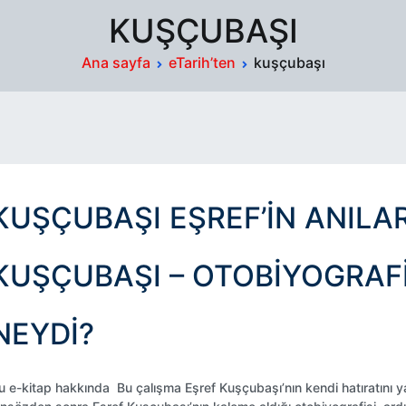
KUŞÇUBAŞI
Ana sayfa
eTarih’ten
kuşçubaşı
KUŞÇUBAŞI EŞREF’İN ANILAR
KUŞÇUBAŞI – OTOBIYOGRAFI
NEYDI?
u e-kitap hakkında Bu çalışma Eşref Kuşçubaşı’nın kendi hatıratını yay