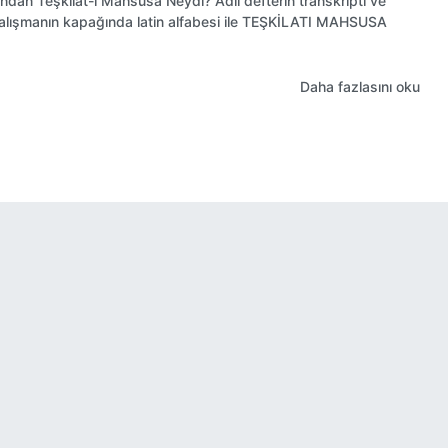
ndan Teşkilat-ı Mahsusa Neydi? Adlı defterin transkripti ve
 çalışmanın kapağında latin alfabesi ile TEŞKİLATI MAHSUSA
Daha fazlasını oku