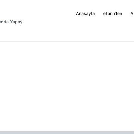
Anasayfa
eTarih’ten
A
rında Yapay