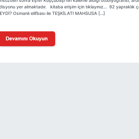
nsözden sonra Eşref Kuşçubaşı’nın kaleme aldığı otobiyografisi, ardı
disyonu yer almaktadır. kitaba erişim için tıklayınız… 92 yapraklık
EYDİ? Osmanlı elifbası ile TEŞKİLATI MAHSUSA […]