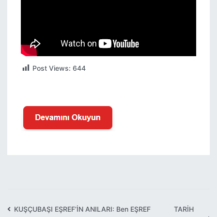
Post Views:
644
KUŞÇUBAŞI EŞREF’İN ANILARI: Ben EŞREF
TARİH
Yazı